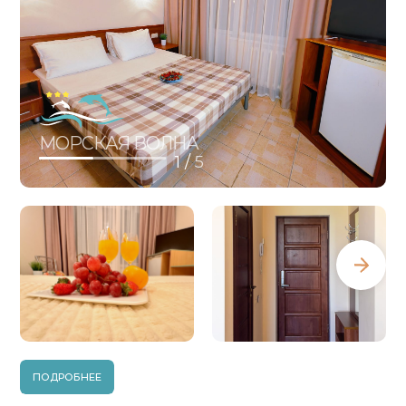
4х Местный Номер Комфорт
2х Местный Номер Комфорт Плюс
МОРСКАЯ ВОЛНА
1 /
5
3х Местный Номер Комфорт Плюс
2х Местный Полулюкс С Балконом И
Видом На Море
ПОДРОБНЕЕ