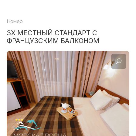
3 Местный Полулюкс С Балконом И
Видом На Море
Номер
3Х МЕСТНЫЙ СТАНДАРТ С
ФРАНЦУЗСКИМ БАЛКОНОМ
2-Х Комнатный 5-Ти Местный Номер С
Кухней
2-Х Комнатный 4-Х Местный Номер С
Кухней