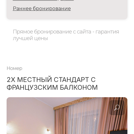
4х Местный Стандарт С Французским
Балконом
Раннее бронирование
Прямое бронирование с сайта - гарантия
лучшей цены
1-Но Местный Номер Комфорт
Номер
2х Местный Номер Комфорт
2Х МЕСТНЫЙ СТАНДАРТ С
ФРАНЦУЗСКИМ БАЛКОНОМ
3х Местный Номер Комфорт