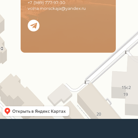
+7 (989) 777-97-30
volna.morsckaja@yandex.ru