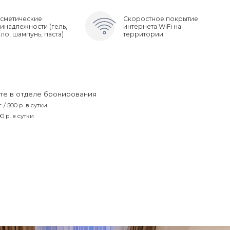
сметические
Скоростное покрытие
 Видом На Море
инадлежности (гель,
интернета WiFi на
ло, шампунь, паста)
территории
 С Кухней
те в отделе бронирования
 500 р. в сутки
 р. в сутки
С Кухней