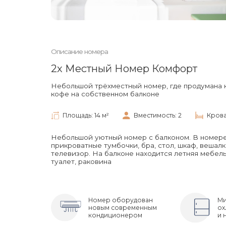
4х Местный Номер Комфорт
Описание номера
2х Местный Номер Комфорт
Небольшой трёхместный номер, где продумана к
2х Местный Номер Комфорт Плюс
кофе на собственном балконе
Площадь: 14 м²
Вместимость: 2
Кроват
Небольшой уютный номер с балконом. В номере 
3х Местный Номер Комфорт Плюс
прикроватные тумбочки, бра, стол, шкаф, вешалк
телевизор. На балконе находится летняя мебель д
туалет, раковина
2х Местный Полулюкс С Балконом 
Номер оборудован
Ми
новым современным
ох
кондиционером
и 