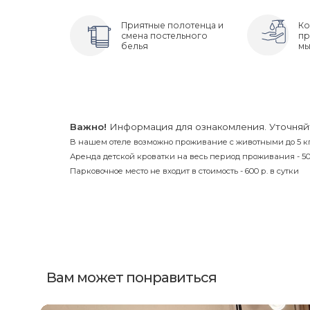
Приятные полотенца и
Ко
3 Местный Полулюкс С Балконом И
смена постельного
пр
белья
мы
2-Х Комнатный 5-Ти Местный Номер
Важно!
Информация для ознакомления. Уточняй
В нашем отеле возможно проживание с животными до 5 кг. /
Аренда детской кроватки на весь период проживания - 500
Парковочное место не входит в стоимость - 600 р. в сутки
2-Х Комнатный 4-Х Местный Номер 
Вам может понравиться