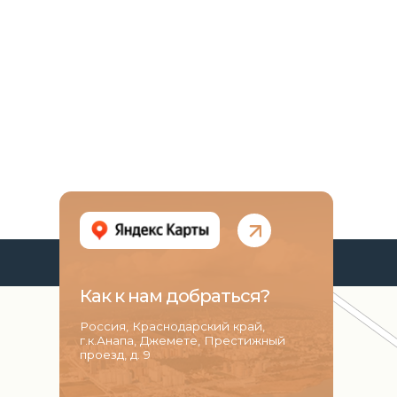
Как к нам добраться?
Россия, Краснодарский край,
г.к.Анапа, Джемете, Престижный
проезд, д. 9