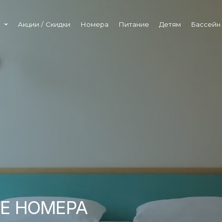
е
Акции / Скидки
Номера
Питание
Детям
Бассейн
Е НОМЕРА