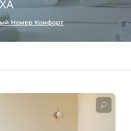
ХА
ный Номер Комфорт
м Балконом
м Балконом