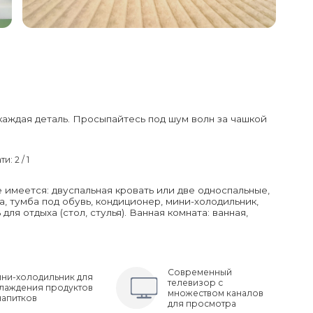
аждая деталь. Просыпайтесь под шум волн за чашкой
и: 2 / 1
имеется: двуспальная кровать или две односпальные,
а, тумба под обувь, кондиционер, мини-холодильник,
ля отдыха (стол, стулья). Ванная комната: ванная,
Современный
И Видом На Море
ни-холодильник для
телевизор с
лаждения продуктов
множеством каналов
напитков
для просмотра